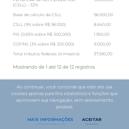
(CSLL) – 32%
Base de cálculo da CSLL
96.000,00
CSLL (9% sobre R$ 96.000)
8.640,00
PIS (0,65% sobre R$ 300.000)
1.950,00
COFINS (3% sobre R$ 300.000)
9.000,00
Total tributos federais (trimestre)
37.590,00
Mostrando de 1 até 12 de 12 registros
Vantagens e desvantagens do Lucro
Ao continuar, você concorda que este site usa
Presumido
cookies apenas para fins estatísticos e funções que
aprimoram sua navegação, sem rastreamento
pessoal.
Como qualquer regime tributário, o Lucro
MAIS INFORMAÇÕES
ACEITAR
Presumido apresenta
pontos positivos e