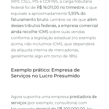
IRPJ, CSLL, PIS e COFINS, a carga tributária
federal foi de
R$ 16.011,00 no trimestre
, o que
equivale a aproximadamente
5,93% do
faturamento bruto
. Lembre-se de que
além
desses tributos federais, a empresa comercial
ainda recolhe ICMS
sobre suas vendas
conforme a legislação estadual (no exemplo
acima, não incluímos ICMS, que dependerá
da alíquota interna de mercadorias,
geralmente algo em torno de 18%).
Exemplo prático: Empresa de
Serviços no Lucro Presumido
Agora suponha uma empresa
prestadora de
serviços
(por exemplo, consultoria) com
faturamento
mensal de R$ 100.000,00
. No