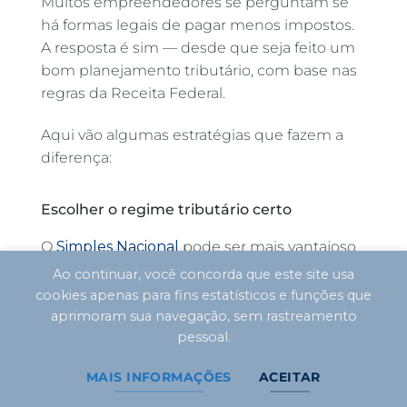
Muitos empreendedores se perguntam se
há formas legais de pagar menos impostos.
A resposta é sim — desde que seja feito um
bom planejamento tributário, com base nas
regras da Receita Federal.
Aqui vão algumas estratégias que fazem a
diferença:
Escolher o regime tributário certo
O
Simples Nacional
pode ser mais vantajoso
para quem fatura até R$ 4,8 milhões,
Ao continuar, você concorda que este site usa
enquanto o Lucro Presumido pode ser
cookies apenas para fins estatísticos e funções que
melhor para prestadores de serviço com
aprimoram sua navegação, sem rastreamento
margem elevada. Já o Lucro Real é ideal para
pessoal.
empresas com lucro menor ou que podem
MAIS INFORMAÇÕES
ACEITAR
abater muitas despesas.